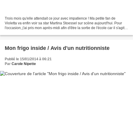
Trois mois qu'elle attendait ce jour avec impatience ! Ma petite fan de
Violetta va enfin voir sa star Martina Stoessel sur scène aujourd'hui. Pour
l'occasion, j'ai pris mon après-midi afin d'être la sortie de l'école car il s'agit
de ne pas rater le...
Mon frigo inside / Avis d'un nutritionniste
Publié le 15/01/2014 à 06:21
Par
Carole Nipette