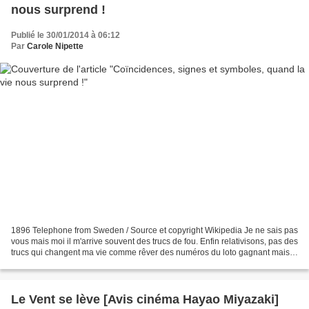
nous surprend !
Publié le 30/01/2014 à 06:12
Par
Carole Nipette
1896 Telephone from Sweden / Source et copyright Wikipedia Je ne sais pas
vous mais moi il m'arrive souvent des trucs de fou. Enfin relativisons, pas des
trucs qui changent ma vie comme rêver des numéros du loto gagnant mais
des trucs un peu surnaturels...
Le Vent se lève [Avis cinéma Hayao Miyazaki]