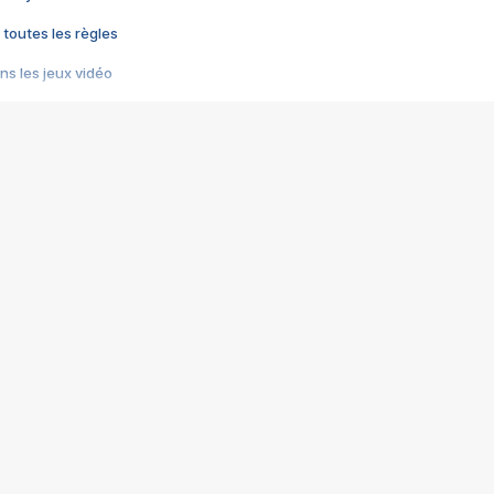
 toutes les règles
s les jeux vidéo
us choquant de Rockstar ? - Le scandale BULLY
e plus moche de Steam
du RÊVE tourne au CAUCHEMAR
pendant 8 heures
it… à tort
umiliés par un jeu vidéo
ire - Final Fantasy 8
ti un empire - Age of Empires
story DOFUS
tard, il crée l'un des pires jeux de tous les temps, MindsEye.