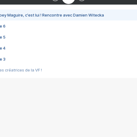
bey Maguire, c'est lui ! Rencontre avec Damien Witecka
e 6
e 5
e 4
e 3
s créatrices de la VF !
e 2
e 1
e Mektoub My Love arrive enfin ! Rencontre avec Shaïn Boumedine et Sal
i : après Toni en famille
elle réalise le bouleversant Dites lui que je l'aime
ais ! Rencontre autour de Vie privée de Rebecca Zlotowski