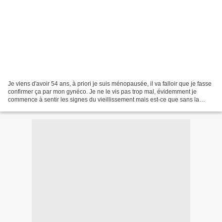
Je viens d'avoir 54 ans, à priori je suis ménopausée, il va falloir que je fasse
confirmer ça par mon gynéco. Je ne le vis pas trop mal, évidemment je
commence à sentir les signes du vieillissement mais est-ce que sans la
ménopause, on n'aurait ni rides,...