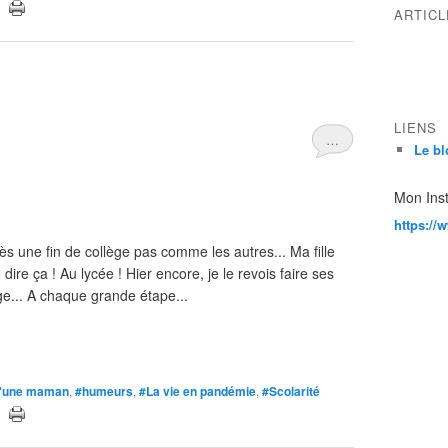
ARTIC
LIENS
…
Le bl
Mon Ins
https://
 une fin de collège pas comme les autres... Ma fille
dire ça ! Au lycée ! Hier encore, je le revois faire ses
ge... A chaque grande étape...
 d'une maman
,
#humeurs
,
#La vie en pandémie
,
#Scolarité