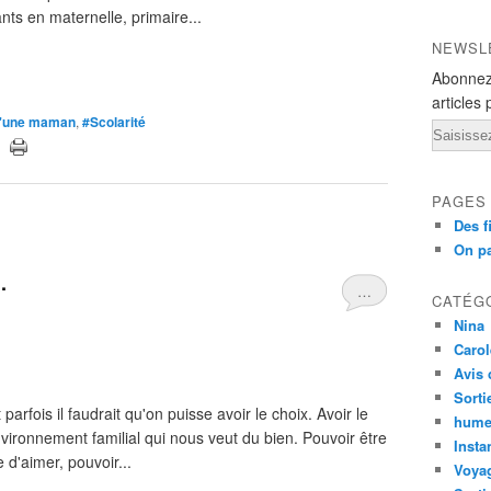
nts en maternelle, primaire...
NEWSL
Abonnez
articles 
 d'une maman
,
#Scolarité
Email
PAGES
Des f
On pa
.
…
CATÉG
Nina
Carol
Avis 
Sorti
parfois il faudrait qu'on puisse avoir le choix. Avoir le
hume
vironnement familial qui nous veut du bien. Pouvoir être
Insta
 d'aimer, pouvoir...
Voyag