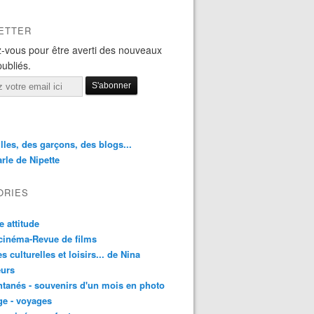
ETTER
-vous pour être averti des nouveaux
publiés.
illes, des garçons, des blogs...
rle de Nipette
ORIES
e attitude
cinéma-Revue de films
es culturelles et loisirs... de Nina
urs
ntanés - souvenirs d'un mois en photo
e - voyages