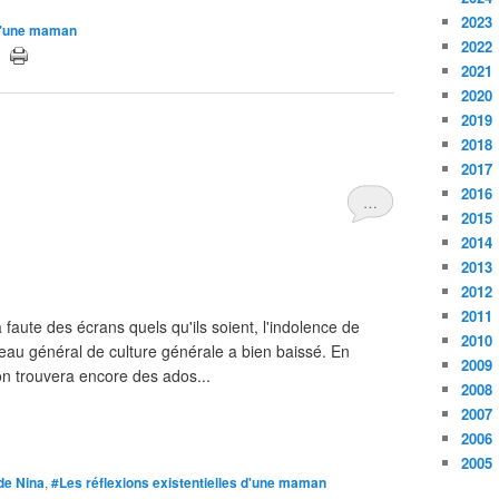
2023
 d'une maman
2022
2021
2020
2019
2018
2017
2016
…
2015
2014
2013
2012
2011
a faute des écrans quels qu'ils soient, l'indolence de
2010
veau général de culture générale a bien baissé. En
2009
on trouvera encore des ados...
2008
2007
2006
2005
 de Nina
,
#Les réflexions existentielles d'une maman