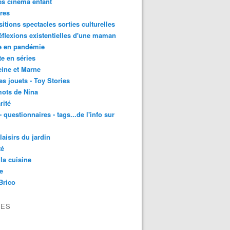
es cinéma enfant
res
itions spectacles sorties culturelles
éflexions existentielles d'une maman
e en pandémie
te en séries
ine et Marne
es jouets - Toy Stories
ots de Nina
rité
- questionnaires - tags...de l'info sur
laisirs du jardin
té
la cuisine
e
Brico
VES