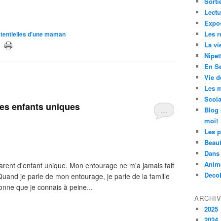
Sorti
Lectu
Expos
Les r
stentielles d'une maman
La vi
Nipet
En Se
Vie d
Les m
Scola
es enfants uniques
Blog 
…
moi!
Les p
Beau
Dans 
Anim
arent d'enfant unique. Mon entourage ne m'a jamais fait
Deco
uand je parle de mon entourage, je parle de la famille
onne que je connais à peine...
ARCHI
2025
2024