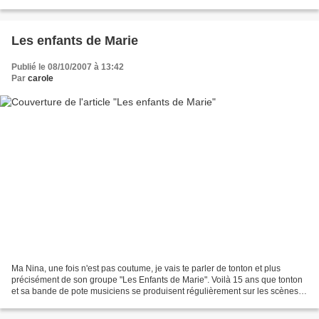
troisième et dernière...
Les enfants de Marie
Publié le 08/10/2007 à 13:42
Par
carole
Ma Nina, une fois n'est pas coutume, je vais te parler de tonton et plus
précisément de son groupe "Les Enfants de Marie". Voilà 15 ans que tonton
et sa bande de pote musiciens se produisent régulièrement sur les scènes
de Paris et de province (A ce propos,...