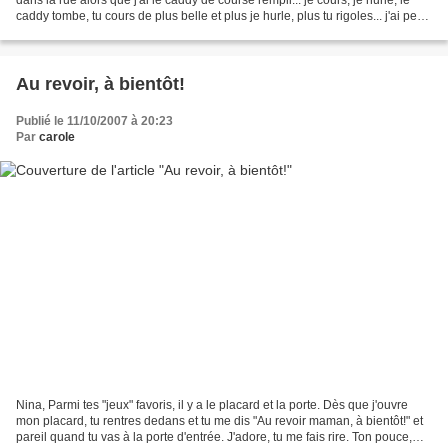
dans la rue alors que j'ai le caddy de course rempli... je cours, je hurle, le
caddy tombe, tu cours de plus belle et plus je hurle, plus tu rigoles... j'ai peur
que tu ailles...
Au revoir, à bientôt!
Publié le 11/10/2007 à 20:23
Par
carole
Nina, Parmi tes "jeux" favoris, il y a le placard et la porte. Dès que j'ouvre
mon placard, tu rentres dedans et tu me dis "Au revoir maman, à bientôt!" et
pareil quand tu vas à la porte d'entrée. J'adore, tu me fais rire. Ton pouce,