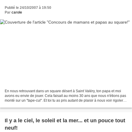
Publié le 24/10/2007 à 19:50
Par
carole
En nous retrouvant dans un square désert à Saint Valéry, ton papa et moi
avons eu envie de jouer. Cela faisait au moins 30 ans que nous n'étions pas
monté sur un "tape-cul". Et toi tu as pris autant de plaisir à nous voir rigoler
que nous à s'amuser....
Il y a le ciel, le soleil et la mer... et un pouce tout
neuf!