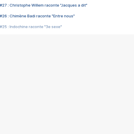
#27 : Christophe Willem raconte "Jacques a dit"
#26 : Chimène Badi raconte "Entre nous"
#25 : Indochine raconte "3e sexe"
#24 : Zaho raconte "C'est chelou"
#23 : Patrick Bruel raconte "Au café des délices"
#22 : Kyo raconte "Le chemin"
#21 : Nolwenn Leroy raconte "Cassé"
#20 : Patrick Hernandez raconte "Born to be alive"
#19 : Lorie raconte "Près de moi"
#18 : Michael Jones raconte "A nos actes manqués" (avec Jean-Jacque
#17 : Khaled raconte "Aïcha"
#16 : Corneille raconte "Parce qu'on vient de loin"