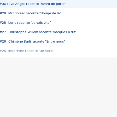
#30 : Eve Angeli raconte "Avant de partir"
#29 : MC Solaar raconte "Bouge de là"
28 : Lorie raconte "Je vais vite"
#27 : Christophe Willem raconte "Jacques a dit"
#26 : Chimène Badi raconte "Entre nous"
#25 : Indochine raconte "3e sexe"
#24 : Zaho raconte "C'est chelou"
#23 : Patrick Bruel raconte "Au café des délices"
#22 : Kyo raconte "Le chemin"
#21 : Nolwenn Leroy raconte "Cassé"
#20 : Patrick Hernandez raconte "Born to be alive"
#19 : Lorie raconte "Près de moi"
#18 : Michael Jones raconte "A nos actes manqués" (avec Jean-Jacque