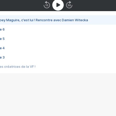
bey Maguire, c'est lui ! Rencontre avec Damien Witecka
e 6
e 5
e 4
e 3
s créatrices de la VF !
e 2
e 1
e Mektoub My Love arrive enfin ! Rencontre avec Shaïn Boumedine et Sal
i : après Toni en famille
elle réalise le bouleversant Dites lui que je l'aime