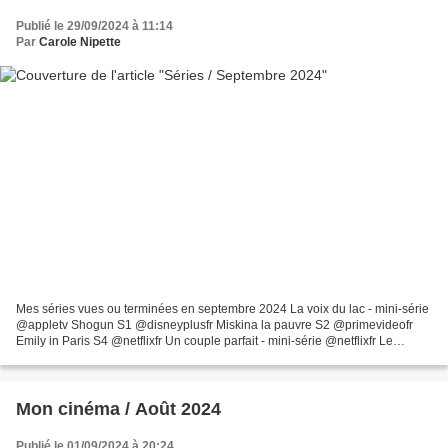
Publié le 29/09/2024 à 11:14
Par
Carole Nipette
Mes séries vues ou terminées en septembre 2024 La voix du lac - mini-série
@appletv Shogun S1 @disneyplusfr Miskina la pauvre S2 @primevideofr
Emily in Paris S4 @netflixfr Un couple parfait - mini-série @netflixfr Le
monde n'existe pas - mini-série @...
Mon cinéma / Août 2024
Publié le 01/09/2024 à 20:24