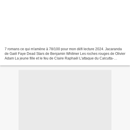
7 romans ce qui m'amène à 78/100 pour mon défi lecture 2024. Jacaranda
de Gaël Faye Dead Stars de Benjamin Whitmer Les roches rouges de Olivier
Adam La jeune fille et le feu de Claire Raphaël L'attaque du Calcutta-
Darjeeling Les princes de Sambalpur Avec...