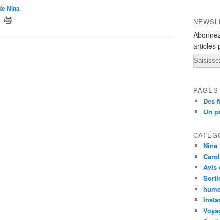
 de Nina
NEWSL
Abonnez
articles 
Email
PAGES
Des f
On pa
CATÉG
Nina
Carol
Avis 
Sorti
hume
Insta
Voyag