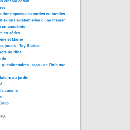
es cinéma enfant
res
itions spectacles sorties culturelles
éflexions existentielles d'une maman
e en pandémie
te en séries
ine et Marne
es jouets - Toy Stories
ots de Nina
rité
- questionnaires - tags...de l'info sur
laisirs du jardin
té
la cuisine
e
Brico
VES