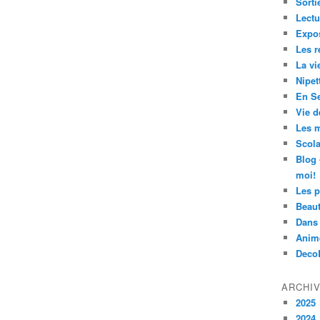
Sorti
Lectu
Expos
Les r
La vi
Nipet
En Se
Vie d
Les m
Scola
Blog 
moi!
Les p
Beau
Dans 
Anim
Deco
ARCHI
2025
2024