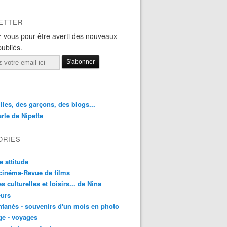
ETTER
-vous pour être averti des nouveaux
publiés.
illes, des garçons, des blogs...
rle de Nipette
ORIES
e attitude
cinéma-Revue de films
es culturelles et loisirs... de Nina
urs
ntanés - souvenirs d'un mois en photo
e - voyages