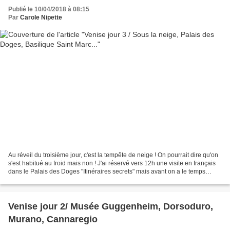
Publié le 10/04/2018 à 08:15
Par
Carole Nipette
Au réveil du troisième jour, c'est la tempête de neige ! On pourrait dire qu'on
s'est habitué au froid mais non ! J'ai réservé vers 12h une visite en français
dans le Palais des Doges "Itinéraires secrets" mais avant on a le temps
d'aller visiter la Basilique...
Venise jour 2/ Musée Guggenheim, Dorsoduro,
Murano, Cannaregio