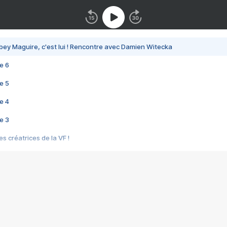
bey Maguire, c'est lui ! Rencontre avec Damien Witecka
e 6
e 5
e 4
e 3
s créatrices de la VF !
e 2
e 1
e Mektoub My Love arrive enfin ! Rencontre avec Shaïn Boumedine et Sal
i : après Toni en famille