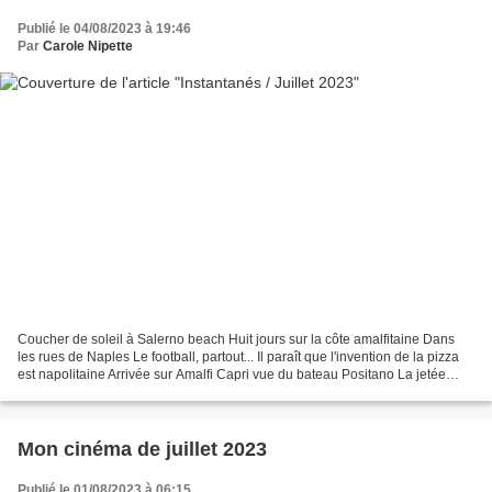
Publié le 04/08/2023 à 19:46
Par
Carole Nipette
Coucher de soleil à Salerno beach Huit jours sur la côte amalfitaine Dans
les rues de Naples Le football, partout... Il paraît que l'invention de la pizza
est napolitaine Arrivée sur Amalfi Capri vue du bateau Positano La jetée
fleurie de Salerno Dans...
Mon cinéma de juillet 2023
Publié le 01/08/2023 à 06:15