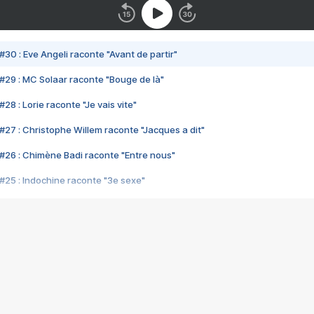
#30 : Eve Angeli raconte "Avant de partir"
#29 : MC Solaar raconte "Bouge de là"
28 : Lorie raconte "Je vais vite"
#27 : Christophe Willem raconte "Jacques a dit"
#26 : Chimène Badi raconte "Entre nous"
#25 : Indochine raconte "3e sexe"
#24 : Zaho raconte "C'est chelou"
#23 : Patrick Bruel raconte "Au café des délices"
#22 : Kyo raconte "Le chemin"
#21 : Nolwenn Leroy raconte "Cassé"
#20 : Patrick Hernandez raconte "Born to be alive"