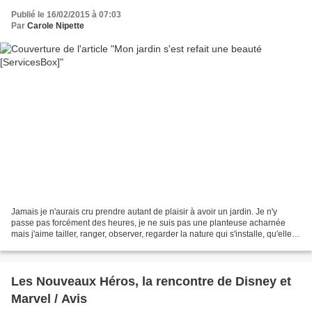
Publié le 16/02/2015 à 07:03
Par
Carole Nipette
Jamais je n'aurais cru prendre autant de plaisir à avoir un jardin. Je n'y
passe pas forcément des heures, je ne suis pas une planteuse acharnée
mais j'aime tailler, ranger, observer, regarder la nature qui s'installe, qu'elle
soit faune ou flore. Nous...
Les Nouveaux Héros, la rencontre de Disney et
Marvel / Avis