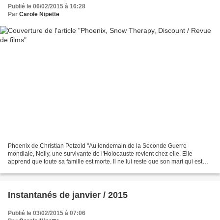
Publié le 06/02/2015 à 16:28
Par
Carole Nipette
Phoenix de Christian Petzold "Au lendemain de la Seconde Guerre
mondiale, Nelly, une survivante de l'Holocauste revient chez elle. Elle
apprend que toute sa famille est morte. Il ne lui reste que son mari qui est
aussi celui qui l'a trahie. Laissée pour...
Instantanés de janvier / 2015
Publié le 03/02/2015 à 07:06