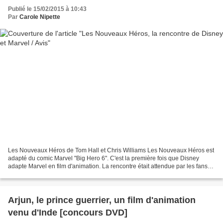
Publié le 15/02/2015 à 10:43
Par
Carole Nipette
Les Nouveaux Héros de Tom Hall et Chris Williams Les Nouveaux Héros est
adapté du comic Marvel "Big Hero 6". C'est la première fois que Disney
adapte Marvel en film d'animation. La rencontre était attendue par les fans
des deux grandes maisons, moi par...
Arjun, le prince guerrier, un film d'animation
venu d'Inde [concours DVD]