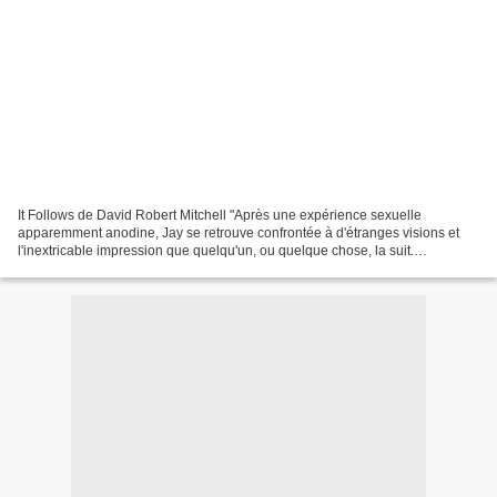
It Follows de David Robert Mitchell "Après une expérience sexuelle
apparemment anodine, Jay se retrouve confrontée à d'étranges visions et
l'inextricable impression que quelqu'un, ou quelque chose, la suit.
Abasourdis, Jay et ses amis doivent trouver...