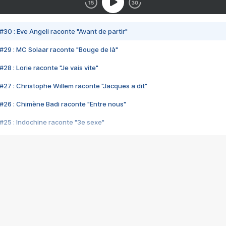
#30 : Eve Angeli raconte "Avant de partir"
#29 : MC Solaar raconte "Bouge de là"
28 : Lorie raconte "Je vais vite"
#27 : Christophe Willem raconte "Jacques a dit"
#26 : Chimène Badi raconte "Entre nous"
#25 : Indochine raconte "3e sexe"
#24 : Zaho raconte "C'est chelou"
#23 : Patrick Bruel raconte "Au café des délices"
#22 : Kyo raconte "Le chemin"
#21 : Nolwenn Leroy raconte "Cassé"
#20 : Patrick Hernandez raconte "Born to be alive"