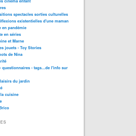
es cinéma enfant
res
itions spectacles sorties culturelles
éflexions existentielles d'une maman
e en pandémie
te en séries
ine et Marne
es jouets - Toy Stories
ots de Nina
rité
- questionnaires - tags...de l'info sur
laisirs du jardin
té
la cuisine
e
Brico
VES