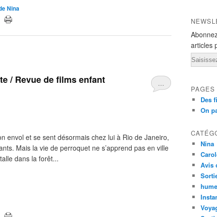
 de Nina
NEWSL
Abonnez
articles 
Email
ate / Revue de films enfant
…
PAGES
Des f
On pa
CATÉG
on envol et se sent désormais chez lui à Rio de Janeiro,
Nina
fants. Mais la vie de perroquet ne s’apprend pas en ville
Carol
talle dans la forêt...
Avis 
Sorti
hume
Insta
Voyag