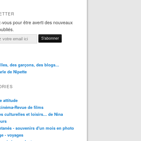
ETTER
-vous pour être averti des nouveaux
publiés.
illes, des garçons, des blogs...
rle de Nipette
ORIES
e attitude
cinéma-Revue de films
es culturelles et loisirs... de Nina
urs
ntanés - souvenirs d'un mois en photo
e - voyages