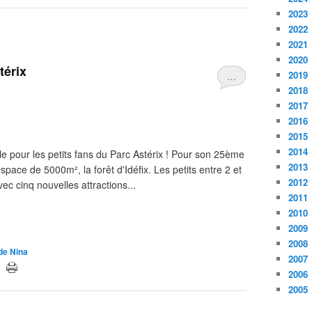
2023
2022
2021
2020
térix
2019
…
2018
2017
2016
2015
2014
e pour les petits fans du Parc Astérix ! Pour son 25ème
2013
space de 5000m², la forêt d'Idéfix. Les petits entre 2 et
2012
ec cinq nouvelles attractions...
2011
2010
2009
2008
 de Nina
2007
2006
2005