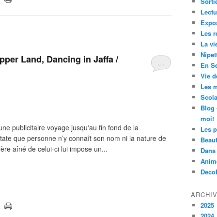
Sorti
Lectu
Expos
Les r
La vi
Nipet
per Land, Dancing in Jaffa /
…
En Se
Vie d
Les m
Scola
Blog 
moi!
ne publicitaire voyage jusqu'au fin fond de la
Les p
tate que personne n’y connaît son nom ni la nature de
Beau
ère aîné de celui-ci lui impose un...
Dans 
Anim
Deco
ARCHI
2025
2024