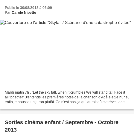
Publié le 30/08/2013 à 06:09
Par
Carole Nipette
Mardi matin 7h . "Let the sky fall, when it crumbles We will stand tall Face it
all together" J'entends les premières notes de la chanson d'Adèle et je hurle,
enfin je pousse un juron plutôt. Ce n'est pas ça qui aurait dû me réveiller ce
matin. Skyfall...
Sorties cinéma enfant / Septembre - Octobre
2013