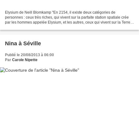
Elysium de Neill Blomkamp "En 2154, il existe deux catégories de
personnes : ceux très riches, qui vivent sur la parfaite station spatiale crée
par les hommes appelée Elysium, et les autres, ceux qui vivent sur la Terre
devenue surpeuplée et ruinée. La...
Nina à Séville
Publié le 20/08/2013 à 06:00
Par
Carole Nipette