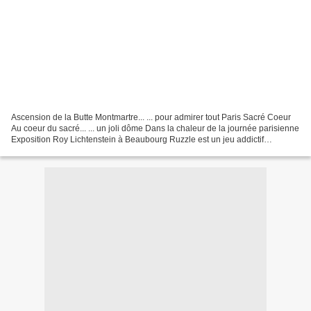
Ascension de la Butte Montmartre... ... pour admirer tout Paris Sacré Coeur
Au coeur du sacré... ... un joli dôme Dans la chaleur de la journée parisienne
Exposition Roy Lichtenstein à Beaubourg Ruzzle est un jeu addictif
démoniaque Reflets dans la mare...