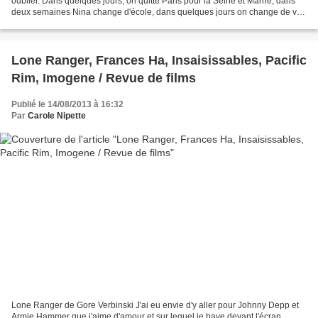
oublier. Dans quelques jours, on quitte Paris pour la Seine et Marne, dans
deux semaines Nina change d'école, dans quelques jours on change de vie.
Rien qu'à l'écrire la tête...
Lone Ranger, Frances Ha, Insaisissables, Pacific
Rim, Imogene / Revue de films
Publié le 14/08/2013 à 16:32
Par
Carole Nipette
Lone Ranger de Gore Verbinski J'ai eu envie d'y aller pour Johnny Depp et
Armie Hammer que j'aime d'amour et sur lequel je bave devant l'écran,