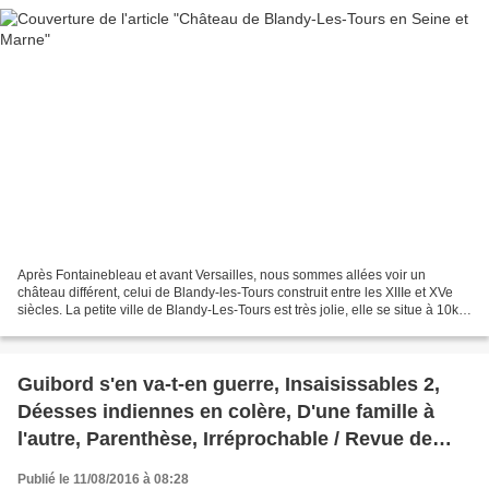
Après Fontainebleau et avant Versailles, nous sommes allées voir un
château différent, celui de Blandy-les-Tours construit entre les XIIIe et XVe
siècles. La petite ville de Blandy-Les-Tours est très jolie, elle se situe à 10km
de Melun et à quelques...
Guibord s'en va-t-en guerre, Insaisissables 2,
Déesses indiennes en colère, D'une famille à
l'autre, Parenthèse, Irréprochable / Revue de
films
Publié le 11/08/2016 à 08:28