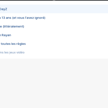
 DayZ
 a 13 ans (et vous l'avez ignoré)
e (littéralement)
im Rayan
 toutes les règles
s les jeux vidéo
us choquant de Rockstar ? - Le scandale BULLY
e plus moche de Steam
du RÊVE tourne au CAUCHEMAR
pendant 8 heures
it… à tort
umiliés par un jeu vidéo