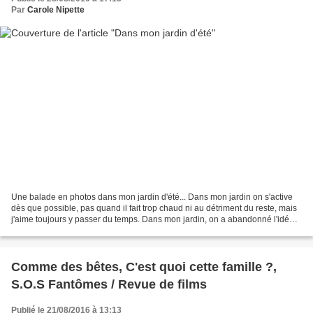
Par
Carole Nipette
Une balade en photos dans mon jardin d'été... Dans mon jardin on s'active
dès que possible, pas quand il fait trop chaud ni au détriment du reste, mais
j'aime toujours y passer du temps. Dans mon jardin, on a abandonné l'idée
d'un vrai potager, c'est...
Comme des bêtes, C'est quoi cette famille ?,
S.O.S Fantômes / Revue de films
Publié le 21/08/2016 à 13:13