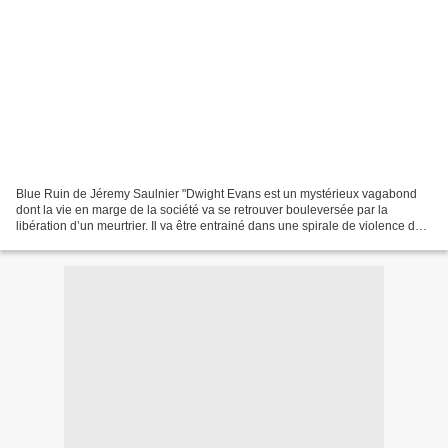
Blue Ruin de Jéremy Saulnier "Dwight Evans est un mystérieux vagabond
dont la vie en marge de la société va se retrouver bouleversée par la
libération d’un meurtrier. Il va être entrainé dans une spirale de violence dont
personne ne sortira indemne..."...