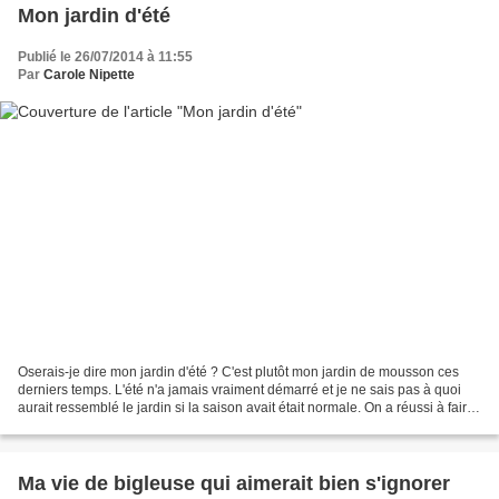
Mon jardin d'été
Publié le 26/07/2014 à 11:55
Par
Carole Nipette
Oserais-je dire mon jardin d'été ? C'est plutôt mon jardin de mousson ces
derniers temps. L'été n'a jamais vraiment démarré et je ne sais pas à quoi
aurait ressemblé le jardin si la saison avait était normale. On a réussi à faire
quelques barbecues ça...
Ma vie de bigleuse qui aimerait bien s'ignorer