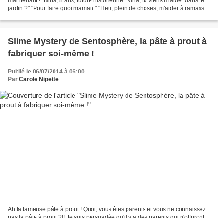
maintenant !" Nina, 8 ans, future historienne "Nina, tu viens m'aider dans le
jardin ?" "Pour faire quoi maman " "Heu, plein de choses, m'aider à ramasser
les feuilles et les branches par...
Slime Mystery de Sentosphère, la pâte à prout à
fabriquer soi-même !
Publié le 06/07/2014 à 06:00
Par
Carole Nipette
Ah la fameuse pâte à prout ! Quoi, vous êtes parents et vous ne connaissez
pas la pâte à prout ?!! Je suis persuadée qu'il y a des parents qui n'offriront