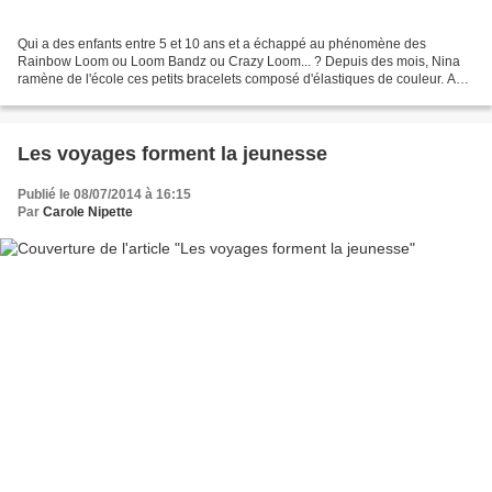
Qui a des enfants entre 5 et 10 ans et a échappé au phénomène des
Rainbow Loom ou Loom Bandz ou Crazy Loom... ? Depuis des mois, Nina
ramène de l'école ces petits bracelets composé d'élastiques de couleur. Au
début je n'y ai pas prêté attention si ce...
Les voyages forment la jeunesse
Publié le 08/07/2014 à 16:15
Par
Carole Nipette