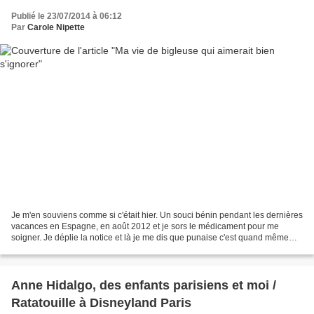
Publié le 23/07/2014 à 06:12
Par
Carole Nipette
Je m'en souviens comme si c'était hier. Un souci bénin pendant les dernières
vacances en Espagne, en août 2012 et je sors le médicament pour me
soigner. Je déplie la notice et là je me dis que punaise c'est quand même
écrit vachement petit. C'est la première...
Anne Hidalgo, des enfants parisiens et moi /
Ratatouille à Disneyland Paris