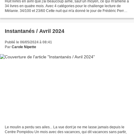
Huit livres en avril que j'ai beaucoup aimé, sauf un moyen, ce qui m'amène à
34 livres en quatre mois. Avec 4 catégories pour le challenge lecture de
Mélanie. 34/100 et 23/60 Cette nuit qui m'a donné le jour de Frédéric Perrot
Étienne est dévasté par...
Instantanés / Avril 2024
Publié le 06/05/2024 à 08:41
Par
Carole Nipette
Le moulin a perdu ses ailes... La vue dont je ne me lasse jamais depuis le
Centre Pompidou Un mois avec des vacances, qui dit vacances sans partir,