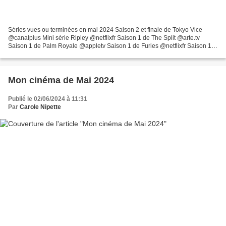
Séries vues ou terminées en mai 2024 Saison 2 et finale de Tokyo Vice
@canalplus Mini série Ripley @netflixfr Saison 1 de The Split @arte.tv
Saison 1 de Palm Royale @appletv Saison 1 de Furies @netflixfr Saison 1 et
2 de Extraordinary @disneyplusfr Saison...
Mon cinéma de Mai 2024
Publié le 02/06/2024 à 11:31
Par
Carole Nipette