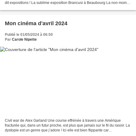
dit expositions ! La sublime exposition Brancusi à Beaubourg La non moins
sublime exposition Iris Van Herpen...
Mon cinéma d'avril 2024
Publié le 01/05/2024 à 06:50
Par
Carole Nipette
Civil war de Alex Garland Une course effrénée à travers une Amérique
fracturée qui, dans un futur proche, est plus que jamais sur le fil du rasoir. La
dystopie est un genre que j’adore ! Ici elle est bien flippante car
contemporaine et trop proche de...