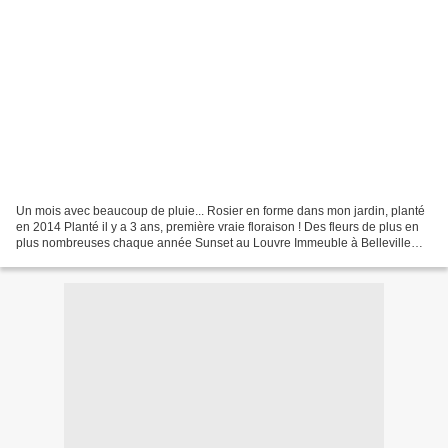
Un mois avec beaucoup de pluie... Rosier en forme dans mon jardin, planté
en 2014 Planté il y a 3 ans, première vraie floraison ! Des fleurs de plus en
plus nombreuses chaque année Sunset au Louvre Immeuble à Belleville
Une jolie fête au Pavillon Puebla...