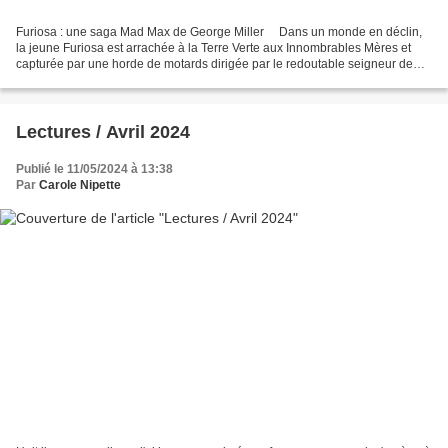
Furiosa : une saga Mad Max de George Miller ⠀ Dans un monde en déclin,
la jeune Furiosa est arrachée à la Terre Verte aux Innombrables Mères et
capturée par une horde de motards dirigée par le redoutable seigneur de
guerre, Dementus. En traversant les...
Lectures / Avril 2024
Publié le 11/05/2024 à 13:38
Par
Carole Nipette