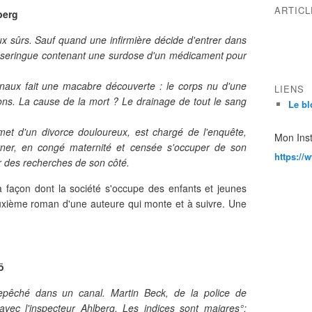
ARTIC
berg
ux sûrs. Sauf quand une infirmière décide d'entrer dans
 seringue contenant une surdose d'un médicament pour
naux fait une macabre découverte : le corps nu d'une
LIENS
ions. La cause de la mort ? Le drainage de tout le sang
Le bl
met d'un divorce douloureux, est chargé de l'enquête,
Mon Ins
rner, en congé maternité et censée s'occuper de son
https://
 des recherches de son côté.
a façon dont la société s'occupe des enfants et jeunes
uxième roman d'une auteure qui monte et à suivre. Une
ö
pêché dans un canal. Martin Beck, de la police de
vec l'inspecteur Ahlberg. Les indices sont maigres°: