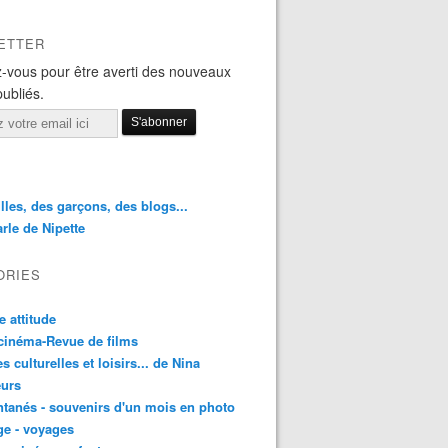
ETTER
-vous pour être averti des nouveaux
publiés.
illes, des garçons, des blogs...
rle de Nipette
ORIES
e attitude
cinéma-Revue de films
es culturelles et loisirs... de Nina
urs
ntanés - souvenirs d'un mois en photo
e - voyages