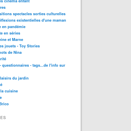
es cinéma enfant
res
itions spectacles sorties culturelles
éflexions existentielles d'une maman
e en pandémie
te en séries
ine et Marne
es jouets - Toy Stories
ots de Nina
rité
- questionnaires - tags...de l'info sur
laisirs du jardin
té
la cuisine
e
Brico
VES