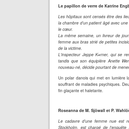
Le papillon de verre de Katrine Eng
Les hôpitaux sont censés être des lie
la chambre d'un patient âgé avec une
le cœur.
La même semaine, un livreur de jour
femme aux bras strié de petites incis
de la victime.
L'inspecteur Jeppe K⌀rner, qui se re
tandis que son équipière Anette We
nouveau-né, décide pourtant de mener
Un polar danois qui met en lumière l
souffrant de maladies psychiques. De
fin glaçante et haletante.
Roseanna de M. Sjöwall et P. Wahlö
Le cadavre d'une femme nue est re
Stockholm, est chargé de l'enquête a