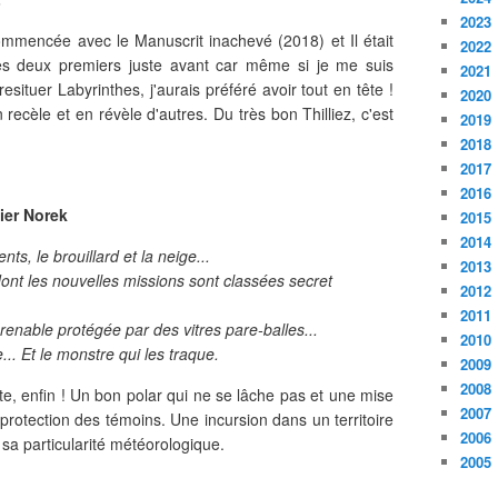
2023
commencée avec le Manuscrit inachevé (2018) et Il était
2022
 les deux premiers juste avant car même si je me suis
2021
situer Labyrinthes, j'aurais préféré avoir tout en tête !
2020
 recèle et en révèle d'autres. Du très bon Thilliez, c'est
2019
2018
2017
2016
ier Norek
2015
2014
nts, le brouillard et la neige...
2013
 dont les nouvelles missions sont classées secret
2012
2011
renable protégée par des vitres pare-balles...
2010
.. Et le monstre qui les traque.
2009
2008
te, enfin ! Un bon polar qui ne se lâche pas et une mise
2007
rotection des témoins. Une incursion dans un territoire
2006
t sa particularité météorologique.
2005