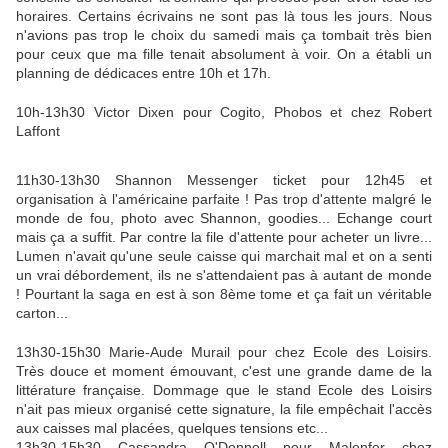
horaires. Certains écrivains ne sont pas là tous les jours. Nous
n'avions pas trop le choix du samedi mais ça tombait très bien
pour ceux que ma fille tenait absolument à voir. On a établi un
planning de dédicaces entre 10h et 17h.
10h-13h30 Victor Dixen pour Cogito, Phobos et chez Robert
Laffont
11h30-13h30 Shannon Messenger ticket pour 12h45 et
organisation à l'américaine parfaite ! Pas trop d'attente malgré le
monde de fou, photo avec Shannon, goodies... Echange court
mais ça a suffit. Par contre la file d'attente pour acheter un livre...
Lumen n'avait qu'une seule caisse qui marchait mal et on a senti
un vrai débordement, ils ne s'attendaient pas à autant de monde
! Pourtant la saga en est à son 8ème tome et ça fait un véritable
carton...
13h30-15h30 Marie-Aude Murail pour chez Ecole des Loisirs.
Très douce et moment émouvant, c'est une grande dame de la
littérature française. Dommage que le stand Ecole des Loisirs
n'ait pas mieux organisé cette signature, la file empêchait l'accès
aux caisses mal placées, quelques tensions etc...
13h30-15h30 Cassandra O'Donnell pour Malenfer chez