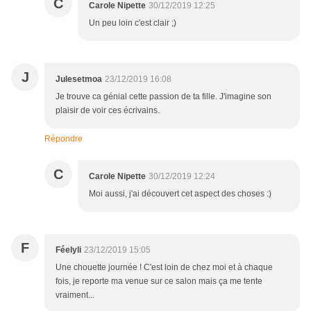
C
Carole Nipette
30/12/2019 12:25
Un peu loin c'est clair ;)
J
Julesetmoa
23/12/2019 16:08
Je trouve ca génial cette passion de ta fille. J'imagine son
plaisir de voir ces écrivains.
Répondre
C
Carole Nipette
30/12/2019 12:24
Moi aussi, j'ai découvert cet aspect des choses :)
F
Féelyli
23/12/2019 15:05
Une chouette journée ! C'est loin de chez moi et à chaque
fois, je reporte ma venue sur ce salon mais ça me tente
vraiment...