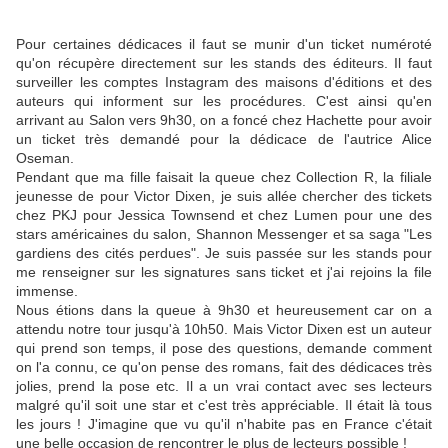
Pour certaines dédicaces il faut se munir d'un ticket numéroté
qu'on récupère directement sur les stands des éditeurs. Il faut
surveiller les comptes Instagram des maisons d'éditions et des
auteurs qui informent sur les procédures. C'est ainsi qu'en
arrivant au Salon vers 9h30, on a foncé chez Hachette pour avoir
un ticket très demandé pour la dédicace de l'autrice Alice
Oseman.
Pendant que ma fille faisait la queue chez Collection R, la filiale
jeunesse de pour Victor Dixen, je suis allée chercher des tickets
chez PKJ pour Jessica Townsend et chez Lumen pour une des
stars américaines du salon, Shannon Messenger et sa saga "Les
gardiens des cités perdues". Je suis passée sur les stands pour
me renseigner sur les signatures sans ticket et j'ai rejoins la file
immense.
Nous étions dans la queue à 9h30 et heureusement car on a
attendu notre tour jusqu'à 10h50. Mais Victor Dixen est un auteur
qui prend son temps, il pose des questions, demande comment
on l'a connu, ce qu'on pense des romans, fait des dédicaces très
jolies, prend la pose etc. Il a un vrai contact avec ses lecteurs
malgré qu'il soit une star et c'est très appréciable. Il était là tous
les jours ! J'imagine que vu qu'il n'habite pas en France c'était
une belle occasion de rencontrer le plus de lecteurs possible !