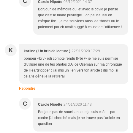
C
Carole Nipette
03/12/2021 14:37
Bonjour, de mémoire oui et avec le covid je pense
que c'est le mode privilégié... on peut aussi en
chèque lire... je me souviens aussi de stands ou le
paiement par cb avait buggé à cause de l'affluence !
K
karline ( Un brin de lecture )
22/01/2020 17:29
bonjour <br /> joli compte rendu !!<br /> je me suis permise
d'utiliser une de tes photos d'Alice Oseman sur ma chronique
de Heartstopper ( j'ai mis un lien vers ton article ) dis moi si
cela te gêne je la retirerai
Répondre
C
Carole Nipette
24/01/2020 11:43
Bonjour, pas de souci tant que je suis citée... par
contre j'ai cherché mais je ne trouve pas l'article en
question...