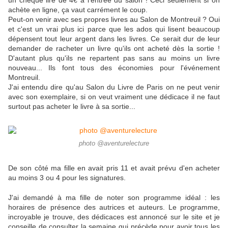
un chèque lire de 4€ à l'entrée du salon ! Ceci seulement si on
achète en ligne, ça vaut carrément le coup.
Peut-on venir avec ses propres livres au Salon de Montreuil ? Oui
et c'est un vrai plus ici parce que les ados qui lisent beaucoup
dépensent tout leur argent dans les livres. Ce serait dur de leur
demander de racheter un livre qu'ils ont acheté dès la sortie !
D'autant plus qu'ils ne repartent pas sans au moins un livre
nouveau... Ils font tous des économies pour l'événement
Montreuil.
J'ai entendu dire qu'au Salon du Livre de Paris on ne peut venir
avec son exemplaire, si on veut vraiment une dédicace il ne faut
surtout pas acheter le livre à sa sortie...
photo @aventurelecture
De son côté ma fille en avait pris 11 et avait prévu d'en acheter
au moins 3 ou 4 pour les signatures.
J'ai demandé à ma fille de noter son programme idéal : les
horaires de présence des autrices et auteurs. Le programme,
incroyable je trouve, des dédicaces est annoncé sur le site et je
conseille de consulter la semaine qui précède pour avoir tous les