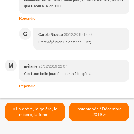
Malheureusement elle n'aime pas ça. Heureusement, je crois
que Raoul a le virus lui!
Répondre
C
Carole Nipette
30/12/2019 12:23
C'est déjà bien un enfant qui lit :)
M
mélanie
21/12/2019 22:07
C'est une belle journée pour ta fille, génial
Répondre
< La grève, la galère, la
Instantanés / Décembre
misère, la force..
2019 >