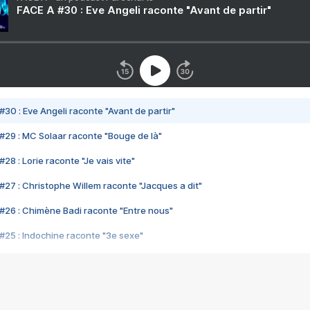
FACE A #30 : Eve Angeli raconte "Avant de partir"
#30 : Eve Angeli raconte "Avant de partir"
#29 : MC Solaar raconte "Bouge de là"
28 : Lorie raconte "Je vais vite"
#27 : Christophe Willem raconte "Jacques a dit"
#26 : Chimène Badi raconte "Entre nous"
#25 : Indochine raconte "3e sexe"
#24 : Zaho raconte "C'est chelou"
#23 : Patrick Bruel raconte "Au café des délices"